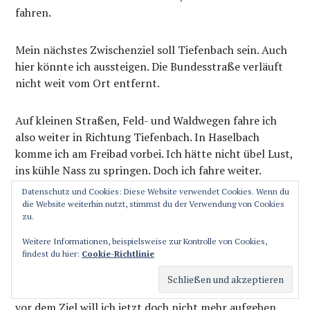
fahren.
Mein nächstes Zwischenziel soll Tiefenbach sein. Auch
hier könnte ich aussteigen. Die Bundesstraße verläuft
nicht weit vom Ort entfernt.
Auf kleinen Straßen, Feld- und Waldwegen fahre ich
also weiter in Richtung Tiefenbach. In Haselbach
komme ich am Freibad vorbei. Ich hätte nicht übel Lust,
ins kühle Nass zu springen. Doch ich fahre weiter.
Datenschutz und Cookies: Diese Website verwendet Cookies. Wenn du
die Website weiterhin nutzt, stimmst du der Verwendung von Cookies
In Tiefenbach finde ich direkt in der Ortsmitte einen
zu.
Gasthof mit einem schönen schattigen Biergarten.
Ideal also, um mich für die letzten Kilometer bis nach
Weitere Informationen, beispielsweise zur Kontrolle von Cookies,
findest du hier:
Cookie-Richtlinie
Passau zu stärken. Zwei alkoholfreie Bier geben mir
Kraft für das letzte Stück. Die Wasserflaschen sind
wieder gefüllt. Bei Kilometer 90 bin ich jetzt. So kurz
vor dem Ziel will ich jetzt doch nicht mehr aufgeben.