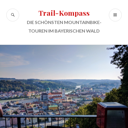
Zum
Inhalt
Trail-Kompass
SUCHE
PR
springen
ME
DIE SCHÖNSTEN MOUNTAINBIKE-
TOUREN IM BAYERISCHEN WALD