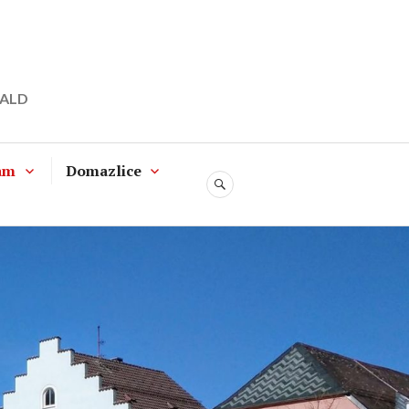
WALD
am
Domazlice
SUCHE