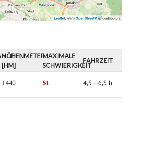
, \r\n©
contributors
Leaflet
OpenStreetMap
ÄNGE
HÖHENMETER
MAXIMALE
FAHRZEIT
[HM]
SCHWIERIGKEIT
1440
S1
4,5 – 6,5 h