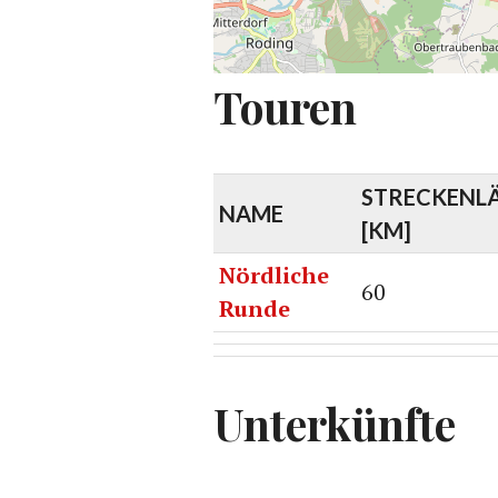
Touren
STRECKENL
NAME
[KM]
Nördliche
60
Runde
Unterkünfte