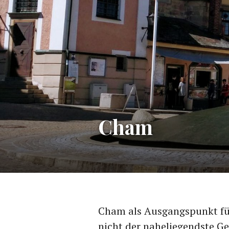
Cham
Cham als Ausgangspunkt für
nicht der naheliegendste Ged