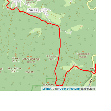
, \r\n©
contributors
Leaflet
OpenStreetMap