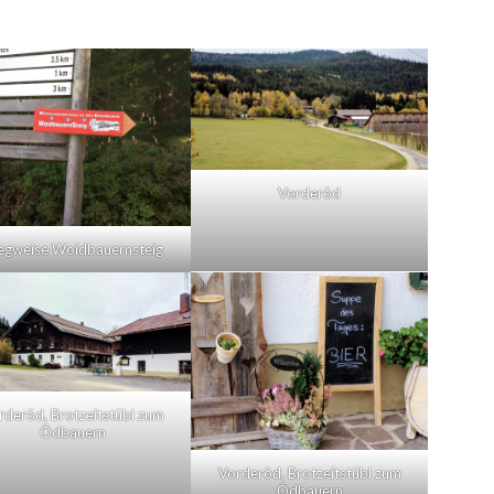
Vorderöd
gweise Woidbauernsteig
rderöd, Brotzeitstübl zum
Ödbauern
Vorderöd, Brotzeitstübl zum
Ödbauern