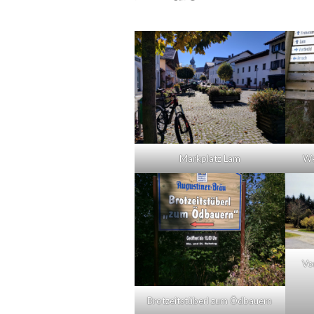
Markplatz Lam
We
Vo
Brotzeitstüberl zum Ödbauern