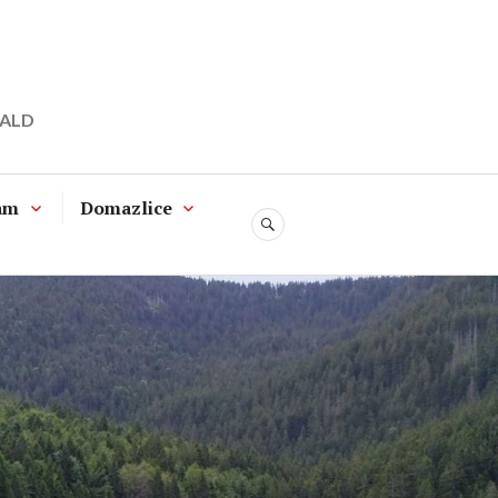
WALD
am
Domazlice
SUCHE