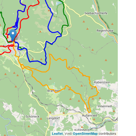
, \r\n©
contributors
Leaflet
OpenStreetMap