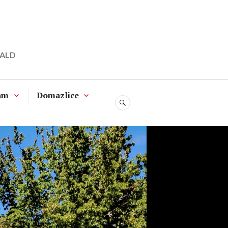
WALD
am
Domazlice
SUCHE