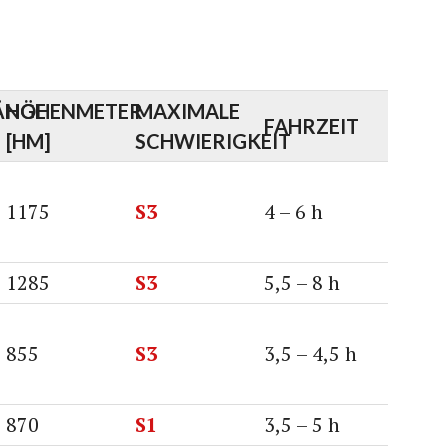
ÄNGE
HÖHENMETER
MAXIMALE
FAHRZEIT
[HM]
SCHWIERIGKEIT
1175
S3
4 – 6 h
1285
S3
5,5 – 8 h
855
S3
3,5 – 4,5 h
870
S1
3,5 – 5 h