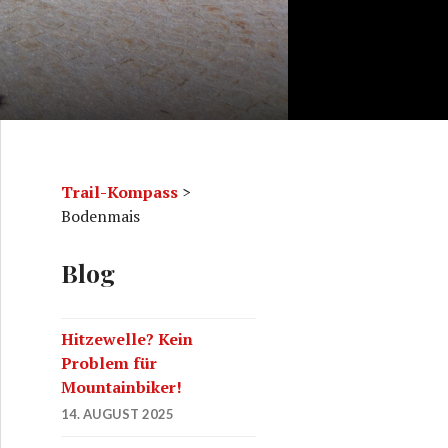
Trail-Kompass
>
Bodenmais
Blog
Hitzewelle? Kein
Problem für
Mountainbiker!
14. AUGUST 2025