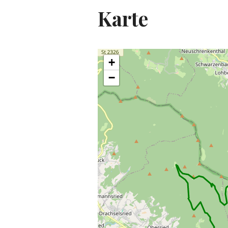
Karte
+
−