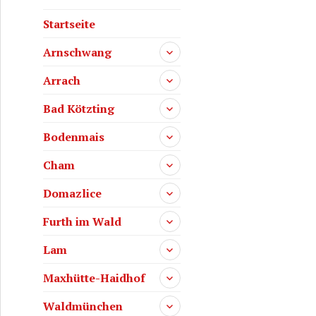
Startseite
Arnschwang
Arrach
Bad Kötzting
Bodenmais
Cham
Domazlice
Furth im Wald
Lam
Maxhütte-Haidhof
Waldmünchen