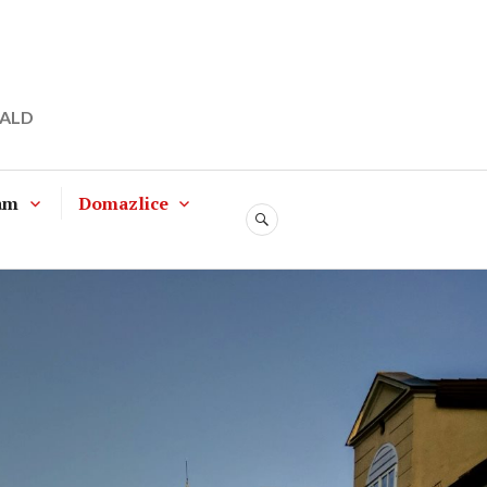
WALD
am
Domazlice
SUCHE