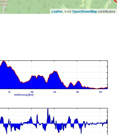
, \r\n©
contributors
Leaflet
OpenStreetMap