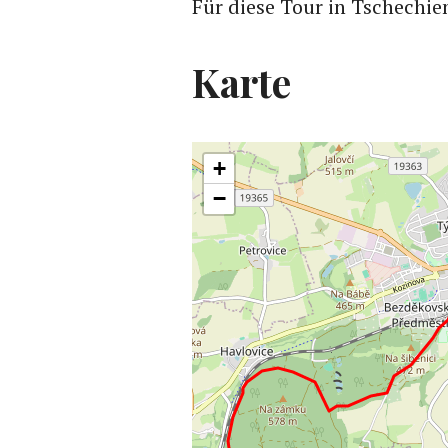
Für diese Tour in Tschechie
Karte
+
−