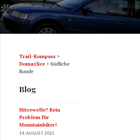
Trail-Kompass
>
Domazlice
>
Südliche
Runde
Blog
Hitzewelle? Kein
Problem für
Mountainbiker!
14. AUGUST 2025