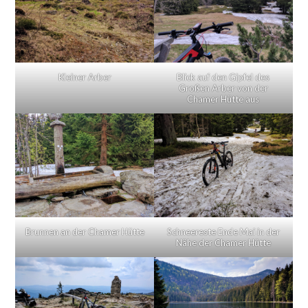
Kleiner Arber
Blick auf den Gipfel des
Großen Arber von der
Chamer Hütte aus
Brunnen an der Chamer Hütte
Schneereste Ende Mai in der
Nähe der Chamer Hütte