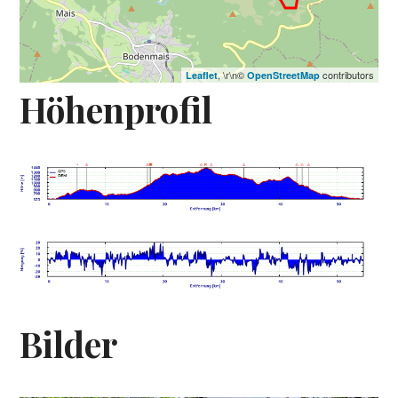
, \r\n©
contributors
Leaflet
OpenStreetMap
Höhenprofil
Bilder