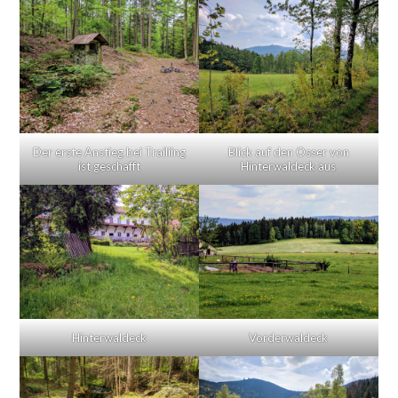
Der erste Anstieg bei Trailiing
Blick auf den Osser von
ist geschafft
Hinterwaldeck aus
Hinterwaldeck
Vorderwaldeck