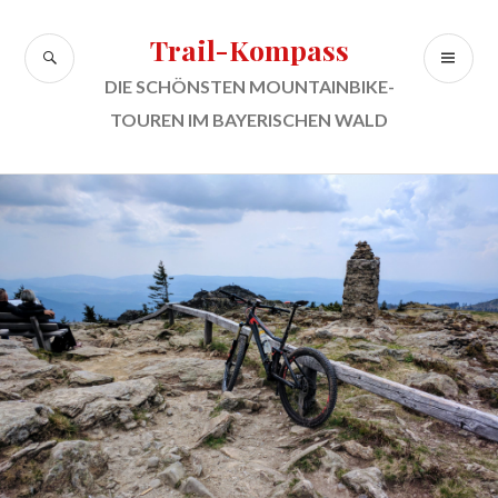
Zum
Inhalt
Trail-Kompass
SUCHE
PR
springen
ME
DIE SCHÖNSTEN MOUNTAINBIKE-
TOUREN IM BAYERISCHEN WALD