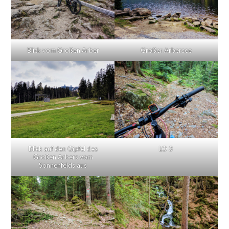
Blick vom Großen Arber
Großer Arbersee
Blick auf den Gipfel des
LO 3
Großen Arbers vom
Sonnenfelds aus