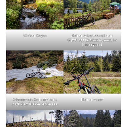
Weißer Regen
Kleiner Arbersee mit dem
Gipfel des Großen Arbeers im
Hintergrund
Schneereste Ende Mai kurz
Kleiner Arber
nach dem Kleinen Arbersee