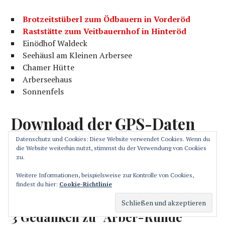
Brotzeitstüberl zum Ödbauern in Vorderöd
Raststätte zum Veitbauernhof in Hinteröd
Einödhof Waldeck
Seehäusl am Kleinen Arbersee
Chamer Hütte
Arberseehaus
Sonnenfels
Download der GPS-Daten
Datenschutz und Cookies: Diese Website verwendet Cookies. Wenn du
die Website weiterhin nutzt, stimmst du der Verwendung von Cookies
GPX-Daten
HERUNTERLADEN
zu.
KML-Daten
HERUNTERLADEN
POIs
HERUNTERLADEN
Weitere Informationen, beispielsweise zur Kontrolle von Cookies,
findest du hier:
Cookie-Richtlinie
3 Gedanken zu “
Arber-Runde
”