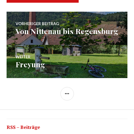
Beitragsnavigation
VORHERIGER BEITRAG
Von Nittenau bis Regensburg
Vorheriger
Beitrag:
WEITER
Freyung
Nächster
Beitrag:
SEITENLEISTE
RSS – Beiträge