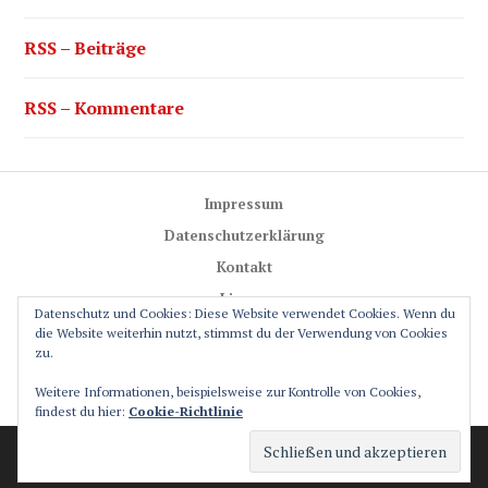
RSS – Beiträge
RSS – Kommentare
Impressum
Datenschutzerklärung
Kontakt
Lizenz
Datenschutz und Cookies: Diese Website verwendet Cookies. Wenn du
Trail-Rules
die Website weiterhin nutzt, stimmst du der Verwendung von Cookies
zu.
GPS-Glossar
Weitere Informationen, beispielsweise zur Kontrolle von Cookies,
Friends
findest du hier:
Cookie-Richtlinie
Stolz präsentiert von WordPress
Theme: Canard von
Automattic
.