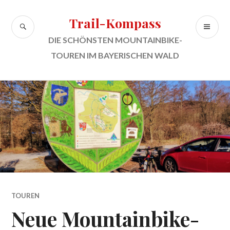
Zum
Inhalt
Trail-Kompass
SUCHE
PR
springen
ME
DIE SCHÖNSTEN MOUNTAINBIKE-
TOUREN IM BAYERISCHEN WALD
TOUREN
Neue Mountainbike-