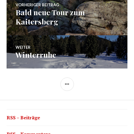
Beitragsnavigation
VORHERIGER BEITRAG
Bald neue Tour zum
Vorheriger
Beitrag:
Kaitersberg
WEITER
Winterruhe
Nächster
Beitrag:
SEITENLEISTE
RSS – Beiträge
RSS – Kommentare