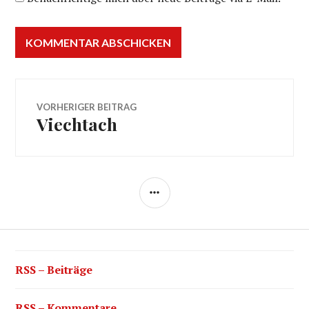
Beitragsnavigation
VORHERIGER BEITRAG
Viechtach
Vorheriger
Beitrag:
SEITENLEISTE
RSS – Beiträge
RSS – Kommentare