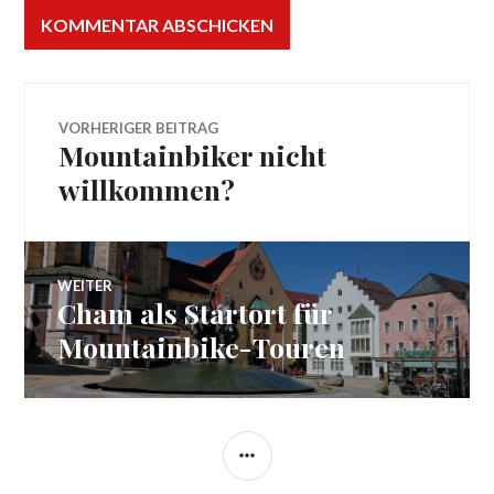
Beitragsnavigation
VORHERIGER BEITRAG
Mountainbiker nicht
Vorheriger
Beitrag:
willkommen?
WEITER
Cham als Startort für
Nächster
Beitrag:
Mountainbike-Touren
SEITENLEISTE