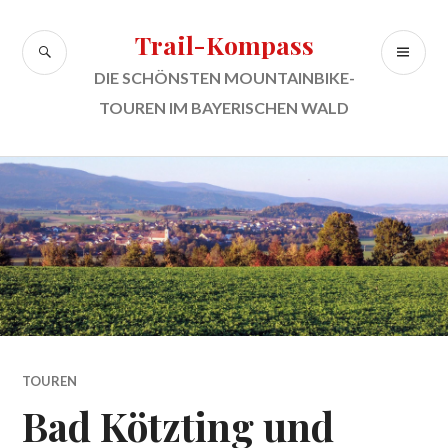
Zum
Inhalt
Trail-Kompass
SUCHE
PR
springen
ME
DIE SCHÖNSTEN MOUNTAINBIKE-
TOUREN IM BAYERISCHEN WALD
TOUREN
Bad Kötzting und