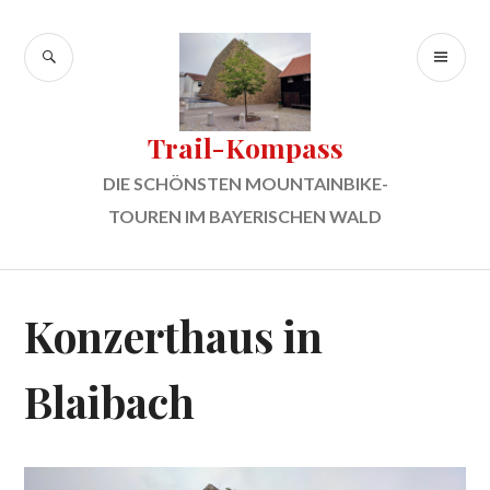
Zum
Inhalt
SUCHE
PR
springen
ME
Trail-Kompass
DIE SCHÖNSTEN MOUNTAINBIKE-
TOUREN IM BAYERISCHEN WALD
Konzerthaus in
Blaibach