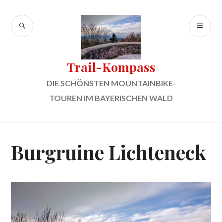
Zum
Inhalt
SUCHE
PR
springen
ME
Trail-Kompass
DIE SCHÖNSTEN MOUNTAINBIKE-
TOUREN IM BAYERISCHEN WALD
Burgruine Lichteneck