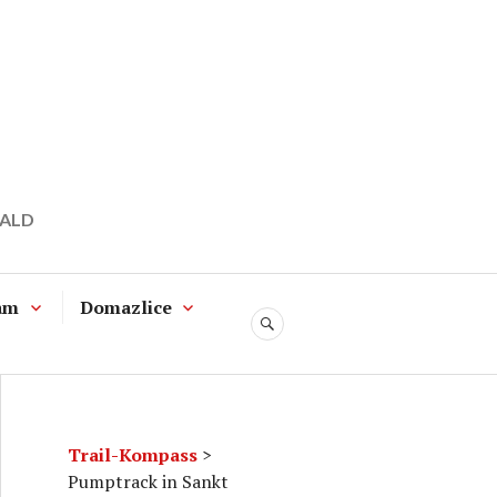
WALD
am
Domazlice
SUCHE
Trail-Kompass
>
Pumptrack in Sankt