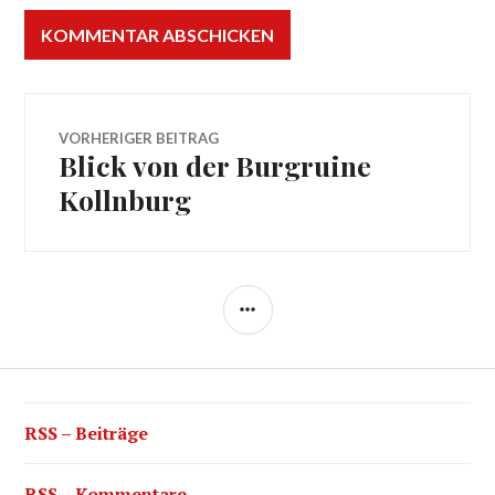
Beitragsnavigation
VORHERIGER BEITRAG
Blick von der Burgruine
Vorheriger
Beitrag:
Kollnburg
SEITENLEISTE
RSS – Beiträge
RSS – Kommentare