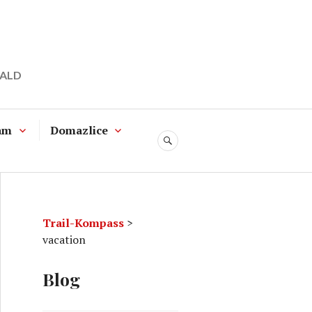
WALD
am
Domazlice
SUCHE
Trail-Kompass
>
vacation
Blog