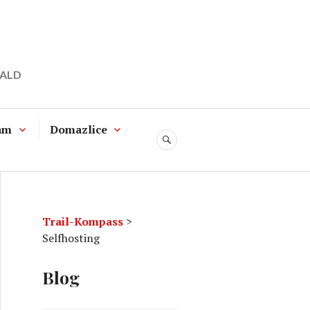
WALD
am
Domazlice
SUCHE
Trail-Kompass
>
Selfhosting
Blog