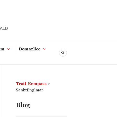
WALD
am
Domazlice
SUCHE
Trail-Kompass
>
SanktEnglmar
Blog