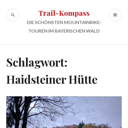
Zum
Inhalt
Trail-Kompass
SUCHE
PR
springen
ME
DIE SCHÖNSTEN MOUNTAINBIKE-
TOUREN IM BAYERISCHEN WALD
Schlagwort:
Haidsteiner Hütte