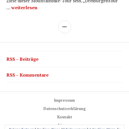
Ziele dieser Mountainbike-Tour sein. „Dreiburgentour“
Dreiburgentour
…
weiterlesen
SEITENLEISTE
RSS – Beiträge
RSS – Kommentare
Impressum
Datenschutzerklärung
Kontakt
Lizenz