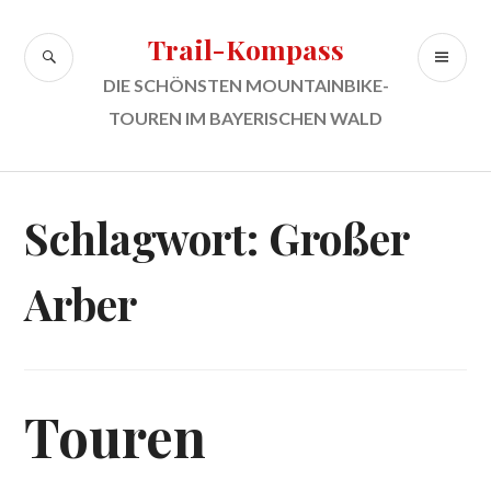
Zum
Inhalt
Trail-Kompass
SUCHE
PR
springen
ME
DIE SCHÖNSTEN MOUNTAINBIKE-
TOUREN IM BAYERISCHEN WALD
Schlagwort:
Großer
Arber
Touren