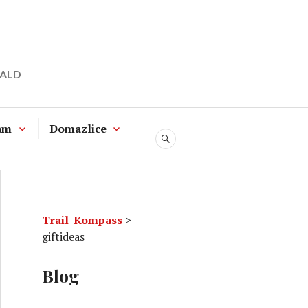
WALD
am
Domazlice
SUCHE
Trail-Kompass
>
giftideas
Blog