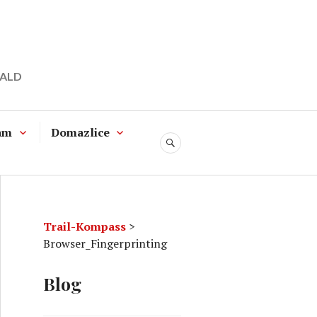
WALD
am
Domazlice
SUCHE
Trail-Kompass
>
Browser_Fingerprinting
Blog