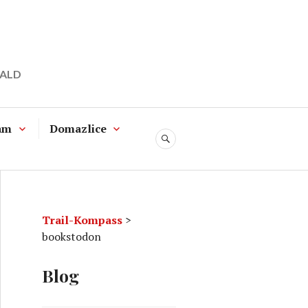
WALD
am
Domazlice
SUCHE
Trail-Kompass
>
bookstodon
Blog